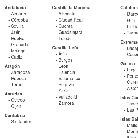
Andalucí­a
Castilla la Mancha
Cataluñ
- Barc
- Almería
- Albacete
- Córdoba
- Ciudad Real
- Giron
- Sevilla
- Cuenta
- Lleid
- Jaén
- Guadalajara
- Tarra
- Huelva
- Toledo
Extrema
- Granada
Castilla León
- Badaj
- Málaga
- Ávila
- Cáce
- Cadiz
- Burgos
Galicia
Aragón
- León
- Lugo
- Zaragoza
- Palencia
- Ponte
- Huesca
- Salamanca
- Oure
- Teruel
- Segovia
- A Cor
- Soria
Asturias
- Valladolid
Islas Ca
- Oviedo
- Zamora
- Tener
- Gijón
- Las P
Cantabria
Islas Ba
- Santander
- Mallo
- Meno
- Ibiza