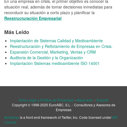
En una empresa en crisis, el primer objetivo es conocer la
situación real, además de tomar decisiones inmediatas para
reconducir su situación a corto plazo y planificar la
Reestructuración Empresarial
Más Leído
Implantación de Sistemas Calidad y Medioambiente
Reestructuración y Reflotamiento de Empresas en Crisis.
Expansión Comercial, Marketing, Ventas y CRM
Auditoria de la Gestión y la Organización
Implantación Sistemas medioambiente ISO 14001
Aviso Legal y Política de Privacidad
-
Mapa web
-
Soporte
Copyright © 1998-2020 EuroABC, S.L. - Consultores y Asesores de
Empresas
Bootstrap
is a front-end framework of Twitter, Inc. Code licensed under
MIT
License.