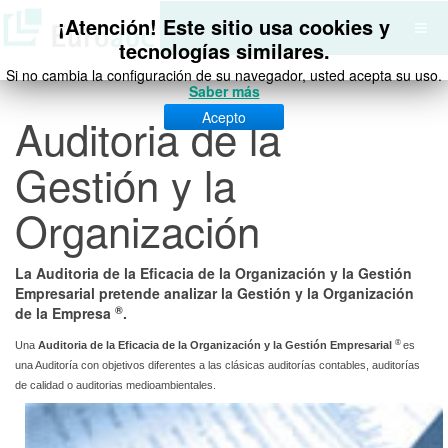
¡Atención! Este sitio usa cookies y
tecnologías similares.
Si no cambia la configuración de su navegador, usted acepta su uso.
Saber más
Acepto
Auditoria de la
Gestión y la
Organización
La Auditoria de la Eficacia de la Organización y la Gestión
Empresarial pretende analizar la Gestión y la Organización
®
de la Empresa
.
®
Una
Auditoria de la Eficacia de la Organización y la Gestión Empresarial
es
una Auditoría con objetivos diferentes a las clásicas auditorías contables, auditorías
de calidad o auditorias medioambientales.