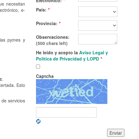
Eléctronico:
*
ue necesitan
País:
*
ectrónico, e-
Provincia:
*
Observaciones:
 las pymes y
(500 chars left)
He leído y acepto la
Aviso Legal y
Política de Privacidad y LOPD
*
Captcha
c
.
ertada. Esto
 de servicios
Enviar