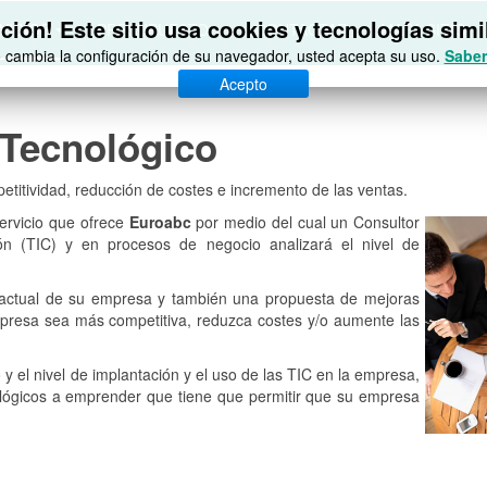
ción! Este sitio usa cookies y tecnologías simi
VICIOS
PRESUPUESTO
CONTACTAR
MAPA SITIO
o cambia la configuración de su navegador, usted acepta su uso.
Saber
Acepto
 Tecnológico
etitividad, reducción de costes e incremento de las ventas.
ervicio que ofrece
Euroabc
por medio del cual un Consultor
ón (TIC) y en procesos de negocio analizará el nivel de
ón actual de su empresa y también una propuesta de mejoras
mpresa sea más competitiva, reduzca costes y/o aumente las
 y el nivel de implantación y el uso de las TIC en la empresa,
lógicos a emprender que tiene que permitir que su empresa