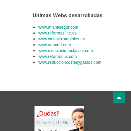
Ultimas Webs desarrolladas
www.atlantisegur.com
www.reformasline.es
www.vasosirrompibles.es
www.aqacert.com
www.excavacionesfjavier.com
www.reformalux.com
www.reduccioncostesygastos.com